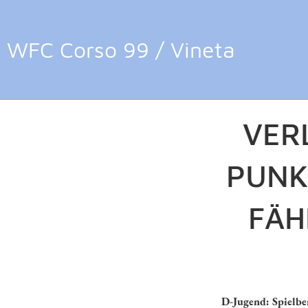
WFC Corso 99 / Vineta
Zurück
13.05.2025
, Houßen Fer
VER
PUNK
FÄH
D-Jugend: Spielbe