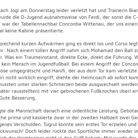
ch Jogi am Donnerstag leider verletzt hat und Trainerin Bian
wurde die D-Jugend ausnahmweise von Ferdi, der sonst die C-
r war der Tabellennachbar Concordia Wittenau, der uns einen 
al keine Kabine präsentierte.
rechend kurzen Aufwärmen ging es direkt los und Corso legte
r: Nach einem tollen Angriff nahm sich Mohamad den Ball z
Tor. Was ein Traumeinstand, direkte Ecke, direkt die Führung
h kein Mensch im Jugendfußball. Bei einem Angriff der Conco
böse umgegrätscht und Hanifi, der aus dem Tor kam verletzte 
ri nicht wirklich eingriff, drehte der Heimcoach ab sofort ko
mussten unter starken Schmerzen beide ausgwechselt werden.
später rausstellten) mit vier gebrochenen Fußknochen überl er
 Gute Besserung.
igte die Mannschaft danach eine ordentliche Leistung. Debüta
he prima und kassierte zwar in der zweiten Halbzeit zwei Geg
genes Verschulden. Tugrul konnte sein erstes Tor erzielen und 
lückwunsch! Doch leider rückte das Sportliche immer wieder i
ich der Heimtrainer nicht in den Griff bekam: Mal wurde der 