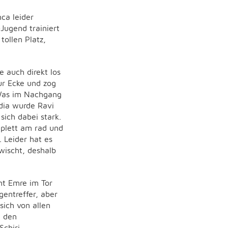
ca leider
Jugend trainiert
tollen Platz,
 auch direkt los
ur Ecke und zog
. Was im Nachgang
rdia wurde Ravi
sich dabei stark.
mplett am rad und
 Leider hat es
wischt, deshalb
nt Emre im Tor
entreffer, aber
sich von allen
n den
Schiri