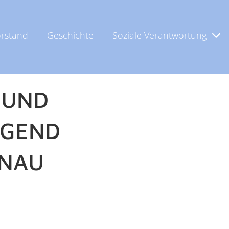
rstand
Geschichte
Soziale Verantwortung
 UND
UGEND
ENAU