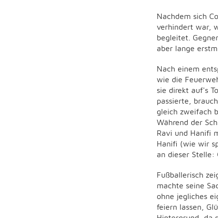
Nachdem sich Coa
verhindert war, 
begleitet. Gegne
aber lange erstm
Nach einem entsp
wie die Feuerweh
sie direkt auf's 
passierte, brauc
gleich zweifach 
Während der Schi
Ravi und Hanifi 
Hanifi (wie wir 
an dieser Stelle:
Fußballerisch ze
machte seine Sac
ohne jegliches ei
feiern lassen, G
Hintergrund, da s