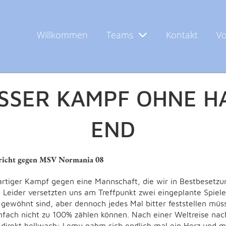
Willkommen
Teams
Kontakt
Vo
dinand
SSER KAMPF OHNE HAP
ND
ericht gegen MSV Normania 08
artiger Kampf gegen eine Mannschaft, die wir in Bestbesetzu
 Leider versetzten uns am Treffpunkt zwei eingeplante Spiel
s gewöhnt sind, aber dennoch jedes Mal bitter feststellen müs
fach nicht zu 100% zählen können. Nach einer Weltreise na
o direkt hellwach: Lemu nahm sich endlich mal ein Herz und m