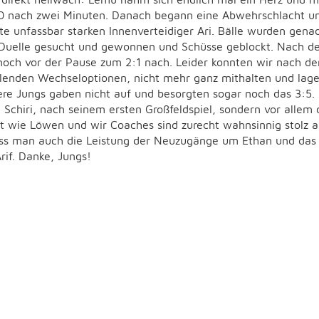
:0 nach zwei Minuten. Danach begann eine Abwehrschlacht un
e unfassbar starken Innenverteidiger Ari. Bälle wurden gena
 Duelle gesucht und gewonnen und Schüsse geblockt. Nach d
noch vor der Pause zum 2:1 nach. Leider konnten wir nach de
lenden Wechseloptionen, nicht mehr ganz mithalten und lagen
re Jungs gaben nicht auf und besorgten sogar noch das 3:5. E
 Schiri, nach seinem ersten Großfeldspiel, sondern vor allem
t wie Löwen und wir Coaches sind zurecht wahnsinnig stolz a
s man auch die Leistung der Neuzugänge um Ethan und das
rif. Danke, Jungs!