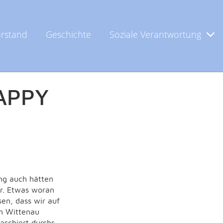
rstand
Geschichte
Soziale Verantwortung
PY E
ng auch hätten
er. Etwas woran
sen, dass wir auf
ch Wittenau
aschiert durchs