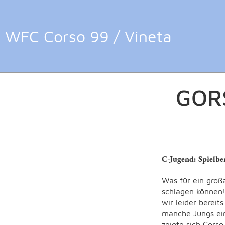
WFC Corso 99 / Vineta
Zurück
30.04.2025
, Houßen Fer
GOR
C-Jugend: Spielb
Was für ein groß
schlagen können!
wir leider bereit
manche Jungs ein
zeigte sich Cors