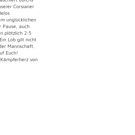
serer Corsianer
delos
em unglücklichen
r Pause, auch
 plötzlich 2:5
in Lob gilt nicht
 der Mannschaft.
uf Euch!
 Kämpferherz von