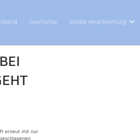
rstand
Geschichte
Soziale Verantwortung
BEI
GEHT
t erneut mit nur
ungeschlagenen