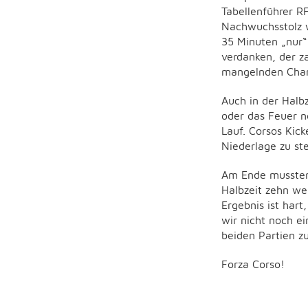
Tabellenführer R
Nachwuchsstolz w
35 Minuten „nur“
verdanken, der z
mangelnden Chan
Auch in der Halb
oder das Feuer n
Lauf. Corsos Kic
Niederlage zu s
Am Ende mussten
Halbzeit zehn we
Ergebnis ist hart
wir nicht noch e
beiden Partien z
Forza Corso!