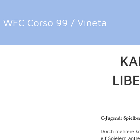
WFC Corso 99 / Vineta
Zurück
22.03.2025
, Ferdinand 
KA
LIB
C-Jugend: Spielbe
Durch mehrere kr
elf Spielern ant