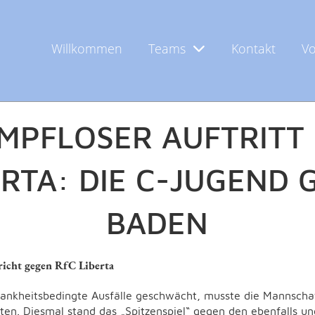
Willkommen
Teams
Kontakt
Vo
Houßen
MPFLOSER AUFTRITT 
ERTA: DIE C-JUGEND 
BADEN
richt gegen RfC Liberta
ankheitsbedingte Ausfälle geschwächt, musste die Mannschaf
reten. Diesmal stand das „Spitzenspiel“ gegen den ebenfalls 