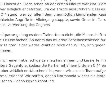
FC Liberta an. Doch schon ab der ersten Minute war klar: Cor
ar lediglich angetreten, um die Trikots auszuführen. Dass es
 0:4 stand, war vor allem dem unermüdlich kämpfenden Kapit
ahlreiche Angriffe im Alleingang stoppte, sowie Omar im Tor 
cenverwertung des Gegners.
zeitpause gelang es dem Trainerteam nicht, die Mannschaft n
eu zu entfachen. So nahm das muntere Scheibenschießen für 
ker zeigten leider weder Reaktion noch den Willen, sich gege
temmen.
 wir einen rabenschwarzen Tag hinnehmen und kassierten in
itere Gegentore, sodass die Partie mit einem bitteren 0:14 en
, aber wirklich enttäuschend ist, wenn wir uns als Team aufg
inmal erleben! Wir hoffen, gegen Normannia wieder die Moral
u sehen – denn kicken könnt ihr!