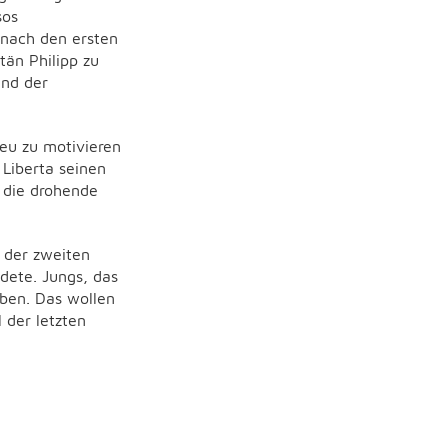
sos
 nach den ersten
än Philipp zu
und der
eu zu motivieren
Liberta seinen
n die drohende
 der zweiten
dete. Jungs, das
eben. Das wollen
 der letzten